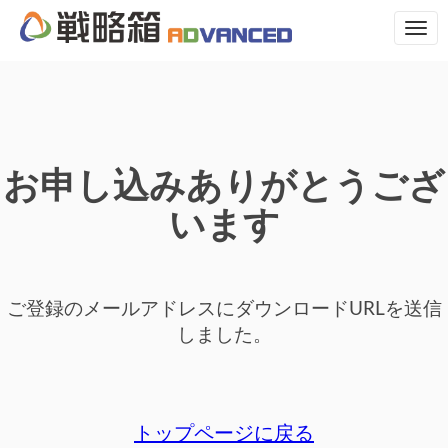
N
a
v
i
g
a
t
i
お申し込みありがとうござ
o
n
います
ご登録のメールアドレスにダウンロードURLを送信
しました。
トップページに戻る