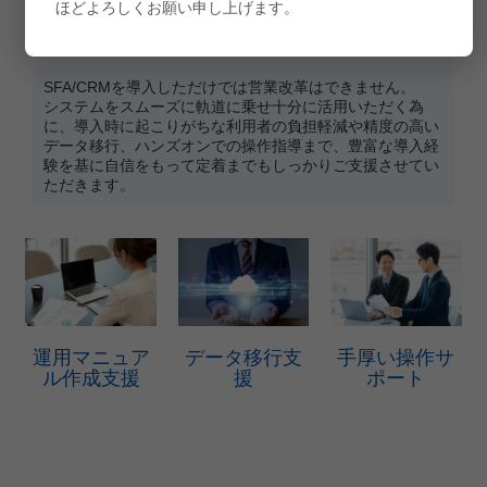
ほどよろしくお願い申し上げます。
導入＆定着支援
SFA/CRMを導入しただけでは営業改革はできません。
システムをスムーズに軌道に乗せ十分に活用いただく為
に、導入時に起こりがちな利用者の負担軽減や精度の高い
データ移行、ハンズオンでの操作指導まで、豊富な導入経
験を基に自信をもって定着までもしっかりご支援させてい
ただきます。
運用マニュア
データ移行支
手厚い操作サ
ル作成支援
援
ポート