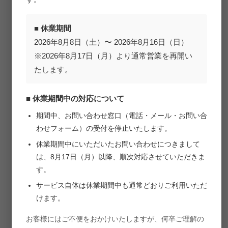
専任エンジニアがずっとサポート
■ 休業期間
2026年8月8日（土）〜 2026年8月16日（日）
戦略箱では、専任のエンジニアが導入検討時からずっとサ
※2026年8月17日（月）より通常営業を再開い
ポートいたします。
お客様の課題や目的、社内ルールなどを熟知した上で、リ
たします。
アルタイムにサポートを行いますのでIT化に不安がある企
業様も安心です。
■ 休業期間中の対応について
期間中、お問い合わせ窓口（電話・メール・お問い合
わせフォーム）の受付を停止いたします。
休業期間中にいただいたお問い合わせにつきまして
は、8月17日（月）以降、順次対応させていただきま
専任SEがお客
リアルタイム
電話・メール
す。
様の状況を熟
でサポート
で対応可能
知
サービス自体は休業期間中も通常どおりご利用いただ
けます。
お客様にはご不便をおかけいたしますが、何卒ご理解の