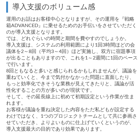
導入支援のボリューム感
運用のお話はお客様中心となりますが、その運用を『戦略
箱ADVANCED』に乗せるためのお手伝いをさせていただく
のが導入支援となります。
では、どれぐらいの時間と期間を費やすのでしょうか。
導入支援は、システムの利用範囲により1回3時間ほどの会
議体を2～8回（平均3～4回）ほど実施し、双方に宿題事項
が出ることもありますので、これを1～2週間に1回のペース
で行います。
8回ともなると多いと感じられるかもしれませんが、議論を
重ねていくと、今まで気付かなかった問題に直面したり、
もっと効率化できそうな業務が見えてきたりと、議論が活
性化することの方が多いのが現状です。
そして、その延長線上に初めて初期設定という作業が生ま
れます。
お客様が議論を重ね決定した内容をただ私どもが設定する
わけではなく、1つのプロジェクトチームとして共に参画さ
せていただき、よりよいものに仕上げていくというのが、
導入支援最大の目的であり効果であります。