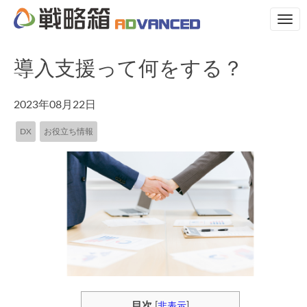
N
a
v
i
導入支援って何をする？
g
a
t
2023年08月22日
i
o
DX
お役立ち情報
n
目次
[
非表示
]